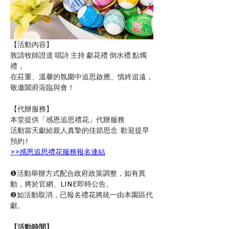
【活動內容】
敦請牧師證道 唱詩 主持 獻花禮 倒水禮 點燭
禮，
在莊重、溫馨的氛圍中追思啟應、慎終追遠，
敬邀闔府蒞臨與會！
【代辦服務】
本堂提供「感恩追思禮花」代辦服務
活動當天獻給親人真摯的佳節思念  歡迎提早
預約 !
>>感恩追思禮花服務報名連結
❶活動舉辦方式配合政府政策調整，如有異
動，將於官網、LINE即時公告。
❷如活動取消，已報名禮花將統一由本園區代
獻。
【活動時間】