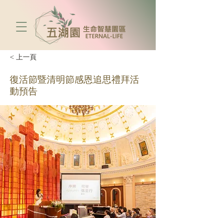
< 上一頁
復活節暨清明節感恩追思禮拜活
動預告