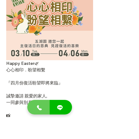
Happy Easter🌿 
⼼⼼相印．盼望相繫
『四⽉份復活盼望即將來臨』
誠摯邀請 親愛的家⼈,
⼀同參與別具意義的分享~
📸 
#攜帶您與家
⼈的合照
#寫上屬於您們的故事