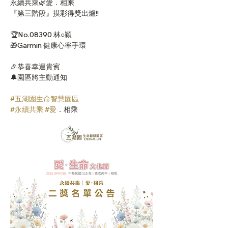
永續共乘🌿愛．相乘
『第三階段』摸彩得獎出爐!!
🏆No.08390 林○穎
🎁Garmin 健康心率手環
🎉恭喜幸運貴賓
🔔園區將主動通知
#五湖園生命智慧園區
#永續共乘
#愛
．相乘