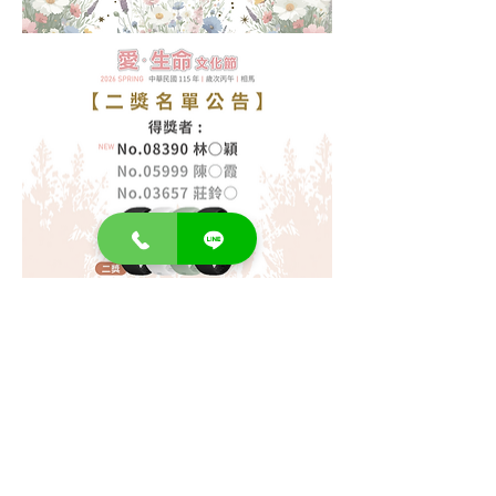
​ ▌慈恩塔
台中市潭子區潭興路一段湳底巷4之5號
客服專線：
04-2537-6688