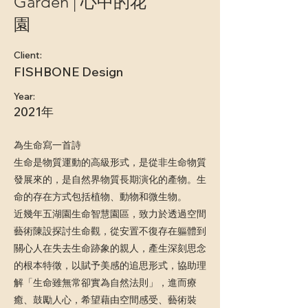
Garden | 心中的花
園
Client:
FISHBONE Design
Year:
2021年
為生命寫一首詩
生命是物質運動的高級形式，是從非生命物質
發展來的，是自然界物質長期演化的產物。生
命的存在方式包括植物、動物和微生物。
近幾年五湖園生命智慧園區，致力於透過空間
藝術陳設探討生命觀，從安置不復存在軀體到
關心人在失去生命跡象的親人，產生深刻思念
的根本特徵，以賦予美感的追思形式，協助理
解「生命雖無常卻實為自然法則」，進而療
癒、鼓勵人心，希望藉由空間感受、藝術裝