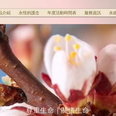
品介紹
永恆的護念
年度活動時間表
服務資訊
永
​尊重生命｜關懷生命