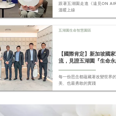
跟著五湖園走進《遠見ON AIR》
溫暖上線
五湖園生命智慧園區
【國際肯定】新加坡國家
流，見證五湖園『生命永
每一份思念都蘊藏著改變世界
美、也最勇敢的實踐