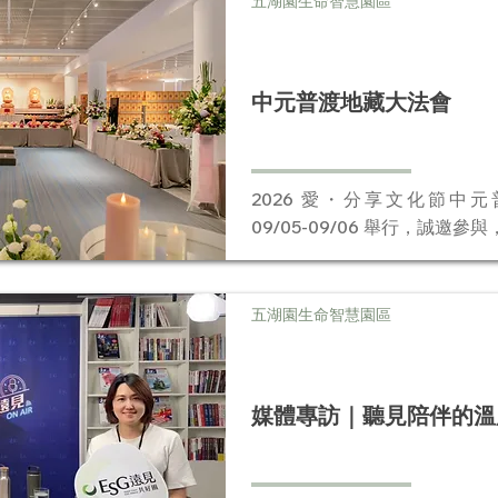
五湖園生命智慧園區
中元普渡地藏大法會
2026 愛・分享文化節中
09/05-09/06 舉行，誠邀參
五湖園生命智慧園區
媒體專訪｜聽見陪伴的溫