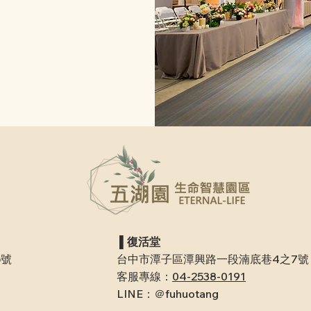
​ ▌復活堂
5號
台中市潭子區潭興路一段湳底巷4之7號
客服專線：
04-2538-0191
LINE：＠fuhuotang