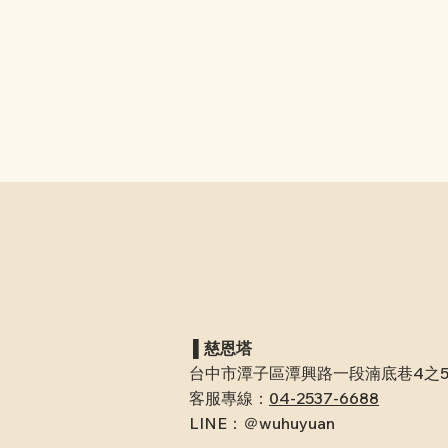
​ ▌慈恩塔
台中市潭子區潭興路一段湳底巷4之
客服專線：
04-2537-6688
LINE：＠wuhuyuan