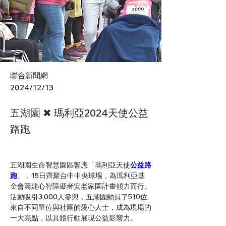
聯合新聞網
2024/12/13
五湖園 ✖ 瑪利亞2024天使公益
路跑
五湖園生命智慧園區響應「瑪利亞天使
公益
路
跑
」，15日齊聚台中中央球場，為瑪利亞基
金會籌建心智障礙者安老家園計畫傾力而行。
活動吸引3,000人參與，五湖園動員了510位
來自不同單位與社團的愛心人士，成為現場的
一大亮點，以具體行動展現公益影響力。