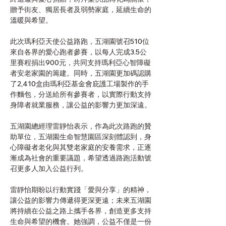
贈予街友、獨居長者及弱勢家庭，延續生命的
溫暖與希望。
此次瑪利亞天使公益路跑，五湖園號召510位
來自各界的愛心跑者參賽，以每人完成3.5公
里賽程捐出900元，共同支持瑪利亞心智障礙
者安老家園的籌建。同時，五湖園更加碼認購
了2,410盒由瑪利亞基金會庇護工場製作的手
作麵包，分送給所有參賽者，以實際行動支持
身障者就業服務，讓公益的影響力更加深遠。
五湖園總經理雷靜怡表示，作為此次路跑的贊
助單位，五湖園生命智慧園區深刻體認到，身
心障礙者老化與其雙老家庭的安養需求，正逐
漸成為社會的重要議題，希望透過路跑活動號
召更多人加入公益行列。
雷靜怡期盼以行動實踐「愛與分享」的精神，
讓公益的影響力傳遞得更深更遠；未來五湖園
將持續在公益之路上攜手各界，創造更多支持
生命與希望的機會。她強調，公益不僅是一份