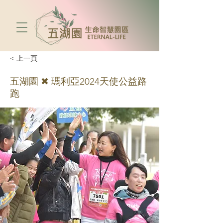
< 上一頁
五湖園 ✖ 瑪利亞2024天使公益路
跑