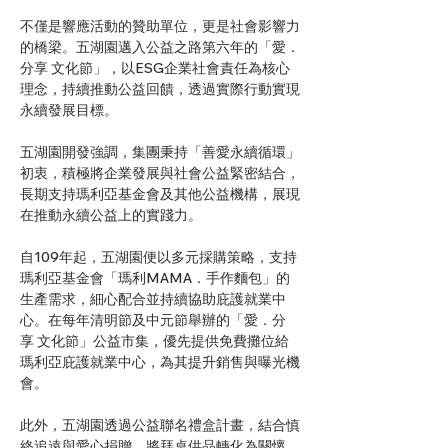
不僅是響應活動的贊助單位，更是社會影響力
的橋梁。五湖園邁入公益之路第六年的「愛．
分享 文化節」，以ESG企業社會責任為核心
理念，持續推動公益回饋，透過實際行動實現
永續發展目標。
五湖園開發強調，集團秉持「善愛永續循環」
初衷，積極將企業發展與社會公益緊密結合，
長期支持瑪利亞基金會及其他公益機構，展現
在推動永續公益上的實踐力。
自109年起，五湖園便以多元採購策略，支持
瑪利亞基金會「瑪利MAMA．手作麵包」的
生產需求，細心配合並持續協助庇護就業中
心。在每年清明節及中元節舉辦的「愛．分
享 文化節」公益市集，優先提供免費攤位給
瑪利亞庇護就業中心，為其提升銷售與曝光機
會。
此外，五湖園透過公益聯名禮盒計畫，結合慎
終追遠與愛心捐贈，將拜桌供品轉化為關懷，